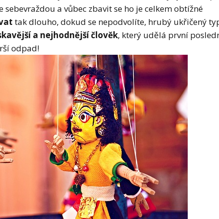
je sebevraždou a vůbec zbavit se ho je celkem obtížné
ovat
tak dlouho, dokud se nepodvolíte, hrubý ukřičený ty
skavější a nejhodnější člověk
, který udělá první posled
orší odpad!