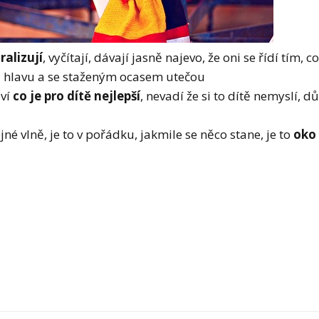
alizují
, vyčítají, dávají jasně najevo, že oni se řídí tím, c
a hlavu a se staženým ocasem utečou
ví
co je pro dítě nejlepší
, nevadí že si to dítě nemyslí, důl
 vlně, je to v pořádku, jakmile se něco stane, je to
oko 