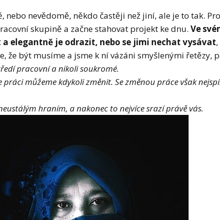
 nebo nevědomě, někdo častěji než jiní, ale je to tak. P
pracovní skupině a začne stahovat projekt ke dnu.
Ve své
a elegantně je odrazit, nebo se jimi nechat vysávat
me, že být musíme a jsme k ní vázáni smyšlenými řetězy
ředí pracovní a nikoli soukromé.
že práci můžeme kdykoli změnit. Se změnou práce však nejsp
eustálým hraním, a nakonec to nejvíce srazí právě vás.