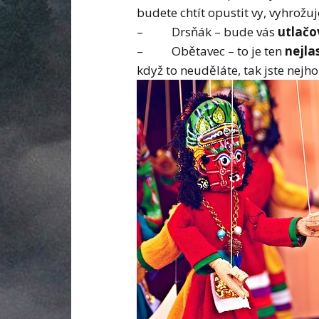
budete chtít opustit vy, vyhrožu
– Drsňák – bude vás
utlač
– Obětavec – to je ten
nejla
když to neuděláte, tak jste nejh