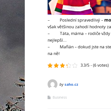
– Poslední spravedlivý –
mor
však většinou zahodí hodnoty z
– Táta, máma – rodiče vždy 
nejlepší…
– Mafián – dokud jste na stejné
na ně!
3.3/5 - (6 votes)
by
saho.cz
Business