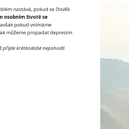
roblém nastává, pokud se člověk
m osobním životě se
, avšak pokud vnímáme
, pak můžeme propadat depresím.
íš přijde krátkodobé nepohodlí