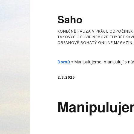
Skip
to
Saho
content
KONEČNĚ PAUZA V PRÁCI, ODPOČINEK
TAKOVÝCH CHVIL NEMŮŽE CHYBĚT SKVĚ
OBSAHOVĚ BOHATÝ ONLINE MAGAZÍN.
Domů
»
Manipulujeme, manipulují s ná
2.3.2025
Manipuluje