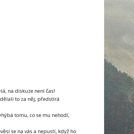
ělá, na diskuze není čas!
dělali to za něj, předstírá
 vyhýbá tomu, co se mu nehodí,
ověsí se na vás a nepustí, když ho