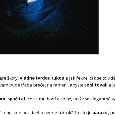
aré školy,
vládne tvrdou rukou
a jak řekne, tak se to ud
ám bude třeba brečet na rameni, abyste
se slitovali
a u
umí spočítat
, co se mu hodí a co ne, takže se elegantně
koho, kdo bez jiného neudělá krok? Tak to je
parazit
, p