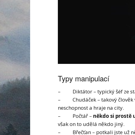
Typy manipulací
– Diktátor – typický šéf ze st
– Chudáček – takový člověk v
neschopnost a hraje na city.
– Počtář –
někdo si prostě 
však on to udělá někdo jiný.
– Břečťan – potkali jste už ně