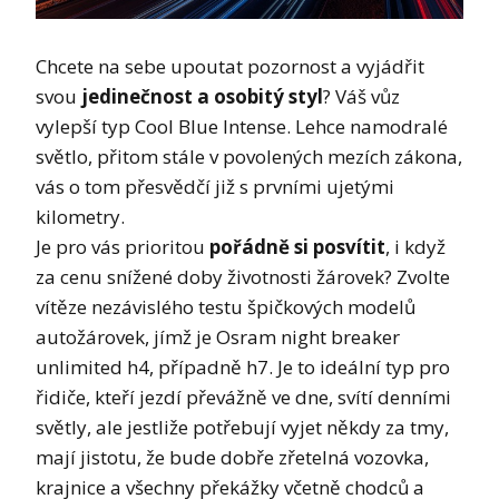
Chcete na sebe upoutat pozornost a vyjádřit
svou
jedinečnost a osobitý styl
? Váš vůz
vylepší typ Cool Blue Intense. Lehce namodralé
světlo, přitom stále v povolených mezích zákona,
vás o tom přesvědčí již s prvními ujetými
kilometry.
Je pro vás prioritou
pořádně si posvítit
, i když
za cenu snížené doby životnosti žárovek? Zvolte
vítěze nezávislého testu špičkových modelů
autožárovek, jímž je
Osram night breaker
unlimited h4
, případně h7. Je to ideální typ pro
řidiče, kteří jezdí převážně ve dne, svítí denními
světly, ale jestliže potřebují vyjet někdy za tmy,
mají jistotu, že bude dobře zřetelná vozovka,
krajnice a všechny překážky včetně chodců a