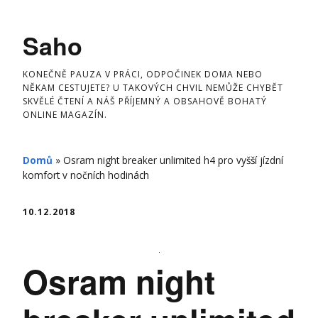
Skip
to
Saho
content
KONEČNĚ PAUZA V PRÁCI, ODPOČINEK DOMA NEBO
NĚKAM CESTUJETE? U TAKOVÝCH CHVIL NEMŮŽE CHYBĚT
SKVĚLÉ ČTENÍ A NÁŠ PŘÍJEMNÝ A OBSAHOVĚ BOHATÝ
ONLINE MAGAZÍN.
Domů
»
Osram night breaker unlimited h4 pro vyšší jízdní
komfort v nočních hodinách
10.12.2018
Osram night