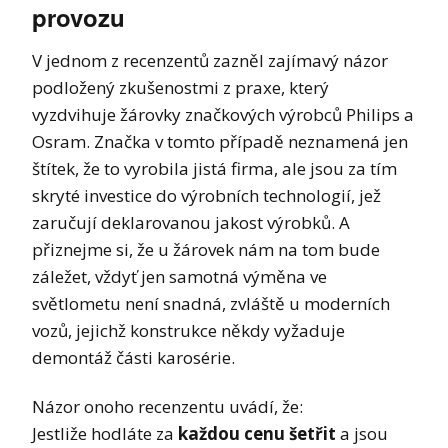
provozu
V jednom z recenzentů zazněl zajímavý názor
podložený zkušenostmi z praxe, který
vyzdvihuje žárovky značkových výrobců Philips a
Osram. Značka v tomto případě neznamená jen
štítek, že to vyrobila jistá firma, ale jsou za tím
skryté investice do výrobních technologií, jež
zaručují deklarovanou jakost výrobků. A
přiznejme si, že u žárovek nám na tom bude
záležet, vždyť jen samotná výměna ve
světlometu není snadná, zvláště u moderních
vozů, jejichž konstrukce někdy vyžaduje
demontáž části karosérie.
Názor onoho recenzentu uvádí, že:
Jestliže hodláte za
každou cenu šetřit
a jsou