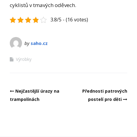
cyklistů v tmavých oděvech.
3.8/5 - (16 votes)
by
saho.cz
Výrobky
Post
Nejčastější úrazy na
Přednosti patrových
navigation
trampolínách
postelí pro děti