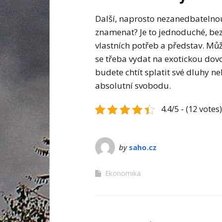
Další, naprosto nezanedbatelnou
znamenat? Je to jednoduché, be
vlastních potřeb a představ. Mů
se třeba vydat na exotickou dovo
budete chtít splatit své dluhy n
absolutní svobodu.
4.4/5 - (12 votes)
by
saho.cz
Ekonomika