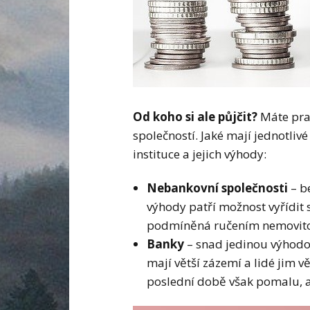
Od koho si ale půjčit?
Máte prak
společností. Jaké mají jednotliv
instituce a jejich výhody:
Nebankovní společnosti
– be
výhody patří možnost vyřídit
podmíněná ručením nemovito
Banky
– snad jedinou výhodou
mají větší zázemí a lidé jim věř
poslední době však pomalu, al