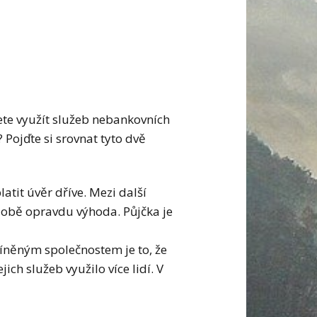
te využít služeb nebankovních
 Pojďte si srovnat tyto dvě
atit úvěr dříve. Mezi další
době opravdu výhoda. Půjčka je
íněným společnostem je to, že
jich služeb využilo více lidí. V