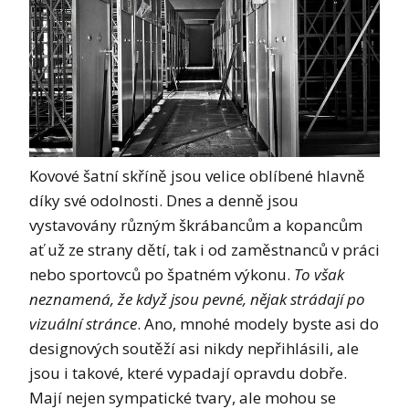
Kovové šatní skříně jsou velice oblíbené hlavně
díky své odolnosti. Dnes a denně jsou
vystavovány různým škrábancům a kopancům
ať už ze strany dětí, tak i od zaměstnanců v práci
nebo sportovců po špatném výkonu.
To však
neznamená, že když jsou pevné, nějak strádají po
vizuální stránce
. Ano, mnohé modely byste asi do
designových soutěží asi nikdy nepřihlásili, ale
jsou i takové, které vypadají opravdu dobře.
Mají nejen sympatické tvary, ale mohou se