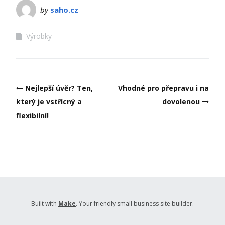
by
saho.cz
Výrobky
Post
Nejlepší úvěr? Ten,
Vhodné pro přepravu i na
navigation
který je vstřícný a
dovolenou
flexibilní!
Built with
Make
. Your friendly small business site builder.