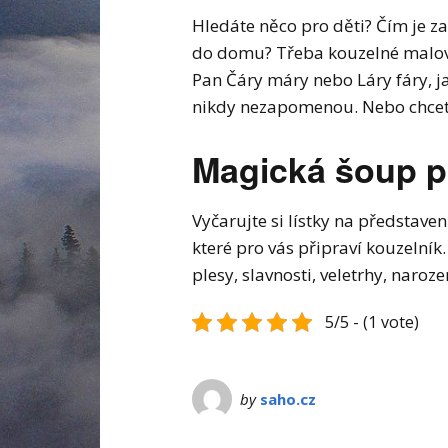
Hledáte něco pro děti? Čím je zab
do domu? Třeba kouzelné malov
Pan Čáry máry nebo Láry fáry, ja
nikdy nezapomenou. Nebo chcet
Magická šoup pr
Vyčarujte si lístky na představe
které pro vás připraví kouzelník
plesy, slavnosti, veletrhy, naroz
5/5 - (1 vote)
by
saho.cz