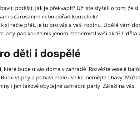
avit, potěšit, jak je překvapit? Už jste slyšeli o tom, že 
ání s čarováním nebo pořad kouzelník?
k si račte přát, je tu pro vás a vaši rodinu. Udělá vám do
e, aby pan
kouzelník
jenom moderoval vaši akci? Udělá v
o děti i dospělé
ní, které bude u vás doma v zahradě. Rozvěšte veselé baló
. Bude vtipný a pobaví malé i velké, nemějte obavy. Může
eniny i jen takové obyčejné zahradní párty. Záleží na vás.