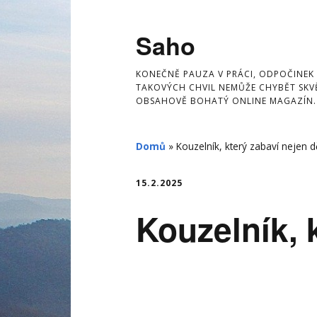
Skip
to
Saho
content
KONEČNĚ PAUZA V PRÁCI, ODPOČINEK
TAKOVÝCH CHVIL NEMŮŽE CHYBĚT SKVĚ
OBSAHOVĚ BOHATÝ ONLINE MAGAZÍN.
Domů
»
Kouzelník, který zabaví nejen d
15.2.2025
Kouzelník, 